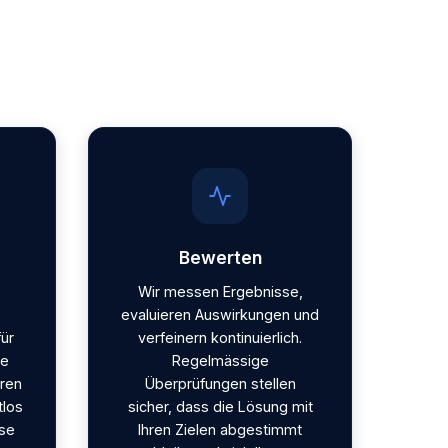
Bewerten
Wir messen Ergebnisse,
evaluieren Auswirkungen und
ür
verfeinern kontinuierlich.
de
Regelmässige
ren
Überprüfungen stellen
tlos
sicher, dass die Lösung mit
sse
Ihren Zielen abgestimmt